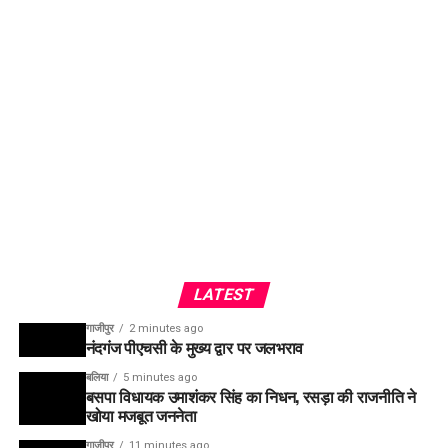
LATEST
गाजीपुर
2 minutes ago
नंदगंज पीएचसी के मुख्य द्वार पर जलभराव
बलिया
5 minutes ago
बसपा विधायक उमाशंकर सिंह का निधन, रसड़ा की राजनीति ने
खोया मजबूत जननेता
गाजीपुर
11 minutes ago