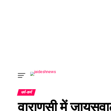
धर्म-कर्म
वाराणसी में जायसव