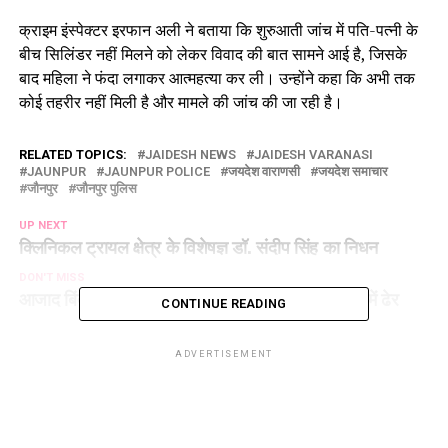
क्राइम इंस्पेक्टर इरफान अली ने बताया कि शुरुआती जांच में पति-पत्नी के
बीच सिलिंडर नहीं मिलने को लेकर विवाद की बात सामने आई है, जिसके
बाद महिला ने फंदा लगाकर आत्महत्या कर ली। उन्होंने कहा कि अभी तक
कोई तहरीर नहीं मिली है और मामले की जांच की जा रही है।
RELATED TOPICS:
JAIDESH NEWS
JAIDESH VARANASI
JAUNPUR
JAUNPUR POLICE
जयदेश वाराणसी
जयदेश समाचार
जौनपुर
जौनपुर पुलिस
UP NEXT
क्लिनिकल ट्रायल क्षेत्र के विशेषज्ञ डॉ. संदीप सिंह का निधन
DON'T MISS
आजाद बिंद हत्याकांड : एक लाख का इनामी बदमाश मुठभेड़ में ढेर
CONTINUE READING
ADVERTISEMENT