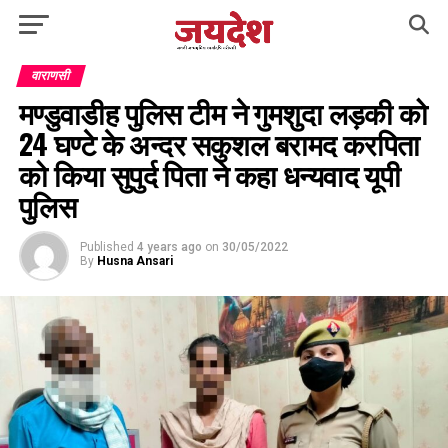
वाराणसी
मण्डुवाडीह पुलिस टीम ने गुमशुदा लड़की को
24 घण्टे के अन्दर सकुशल बरामद करपिता
को किया सुपुर्द पिता ने कहा धन्यवाद यूपी
पुलिस
Published
4 years ago
on
30/05/2022
By
Husna Ansari