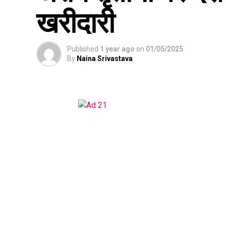
खरीदारी
Published
1 year ago
on
01/05/2025
By
Naina Srivastava