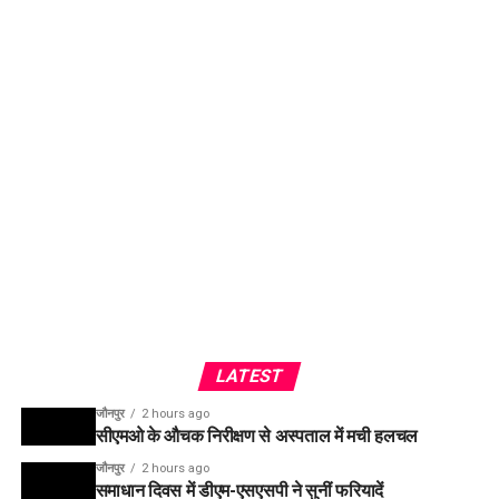
LATEST
जौनपुर
2 hours ago
सीएमओ के औचक निरीक्षण से अस्पताल में मची हलचल
जौनपुर
2 hours ago
समाधान दिवस में डीएम-एसएसपी ने सुनीं फरियादें