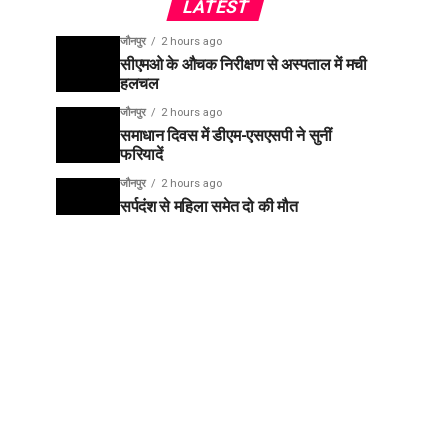
LATEST
जौनपुर
2 hours ago
सीएमओ के औचक निरीक्षण से अस्पताल में मची
हलचल
जौनपुर
2 hours ago
समाधान दिवस में डीएम-एसएसपी ने सुनीं
फरियादें
जौनपुर
2 hours ago
सर्पदंश से महिला समेत दो की मौत