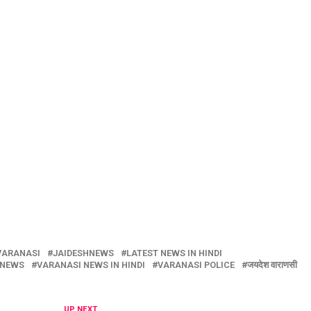
VARANASI
JAIDESHNEWS
LATEST NEWS IN HINDI
 NEWS
VARANASI NEWS IN HINDI
VARANASI POLICE
जयदेश वाराणसी
UP NEXT