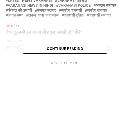
LATEST NEWS VARANASI
VARANASI NEWS
VARANASI NEWS IN HINDI
VARANASI POLICE
अपराध समाचार
कंकाल की तस्करी
कंकाल बरामद
जयदेश वाराणसी
जयदेश समाचार
लकड़-बग्घा
लकड़-बग्घा का कंकाल
वाराणसी पुलिस
वाराणसी समाचार
UP NEXT
तीन दुकानों का ताला तोड़कर लाखों की चोरी
DON'T MISS
वाराणसी: हत्या के प्रयास के मामले में आरोपी को मिली जमानत
CONTINUE READING
ADVERTISEMENT