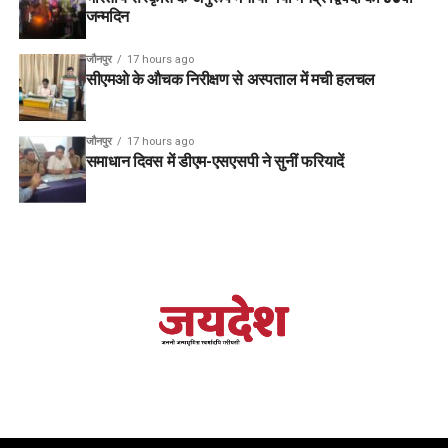
जन्मदिन
जौनपुर
17 hours ago
सीएमओ के औचक निरीक्षण से अस्पताल में मची हलचल
जौनपुर
17 hours ago
समाधान दिवस में डीएम-एसएसपी ने सुनीं फरियादें
वाराणसी
I रेल मंत्री अश्विनी वैष्णव शुक्रवार को बनारस रेल इंजन
कारखाना (BLW) पहुँचे जहाँ महाप्रबंधक बरेका अंजली गोयल द्वारा उनका