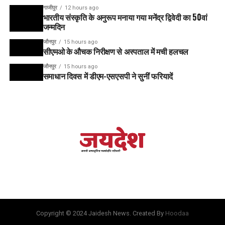
गाजीपुर
12 hours ago
भारतीय संस्कृति के अनुरूप मनाया गया मनेंद्र द्विवेदी का 50वां
जन्मदिन
जौनपुर
15 hours ago
सीएमओ के औचक निरीक्षण से अस्पताल में मची हलचल
जौनपुर
15 hours ago
समाधान दिवस में डीएम-एसएसपी ने सुनीं फरियादें
मथुराःमें मथुरा जिले के जमुना पार थाना क्षेत्र में रेल पटरी पर शनिवार सुबह
Copyright © 2024 Jaidesh News. Created By
Hoodaa
ईयरफोन लगाकर मोबाइल फोन पर पबजी गेम खेल रहे दो लोगों की ट्रेन की