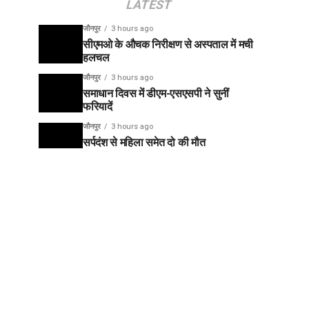
LATEST
जौनपुर
3 hours ago
सीएमओ के औचक निरीक्षण से अस्पताल में मची
हलचल
जौनपुर
3 hours ago
समाधान दिवस में डीएम-एसएसपी ने सुनीं
फरियादें
जौनपुर
3 hours ago
सर्पदंश से महिला समेत दो की मौत