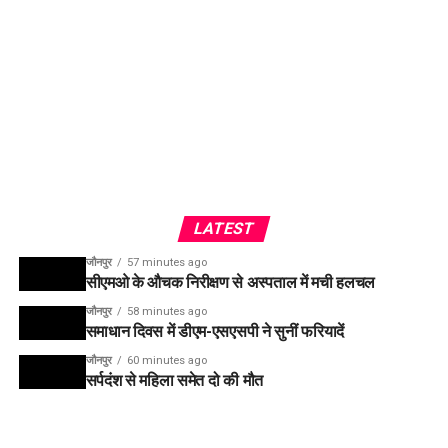
LATEST
जौनपुर
57 minutes ago
सीएमओ के औचक निरीक्षण से अस्पताल में मची हलचल
जौनपुर
58 minutes ago
समाधान दिवस में डीएम-एसएसपी ने सुनीं फरियादें
जौनपुर
60 minutes ago
सर्पदंश से महिला समेत दो की मौत