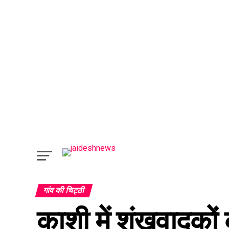
गांव की चिट्ठी
काशी में शंखवादकों