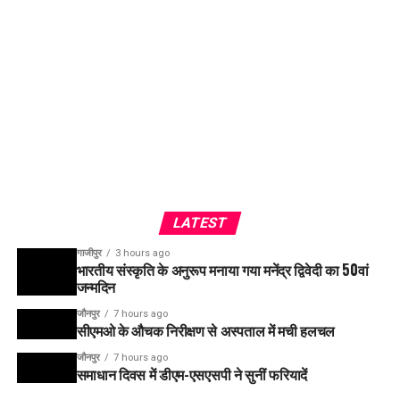
LATEST
गाजीपुर
3 hours ago
भारतीय संस्कृति के अनुरूप मनाया गया मनेंद्र द्विवेदी का 50वां
जन्मदिन
जौनपुर
7 hours ago
सीएमओ के औचक निरीक्षण से अस्पताल में मची हलचल
जौनपुर
7 hours ago
समाधान दिवस में डीएम-एसएसपी ने सुनीं फरियादें