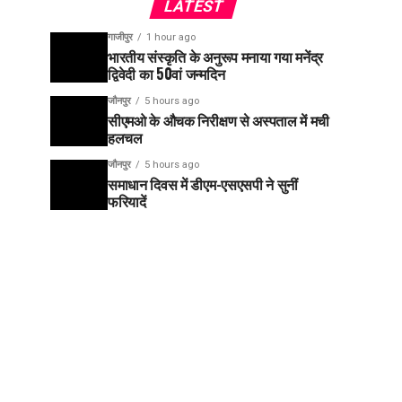
LATEST
गाजीपुर
1 hour ago
भारतीय संस्कृति के अनुरूप मनाया गया मनेंद्र
द्विवेदी का 50वां जन्मदिन
जौनपुर
5 hours ago
सीएमओ के औचक निरीक्षण से अस्पताल में मची
हलचल
जौनपुर
5 hours ago
समाधान दिवस में डीएम-एसएसपी ने सुनीं
फरियादें