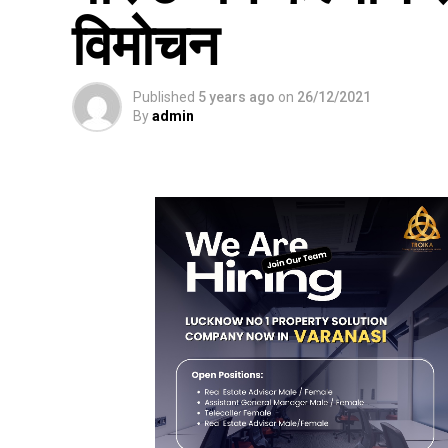
विमोचन
Published
5 years ago
on
26/12/2021
By
admin