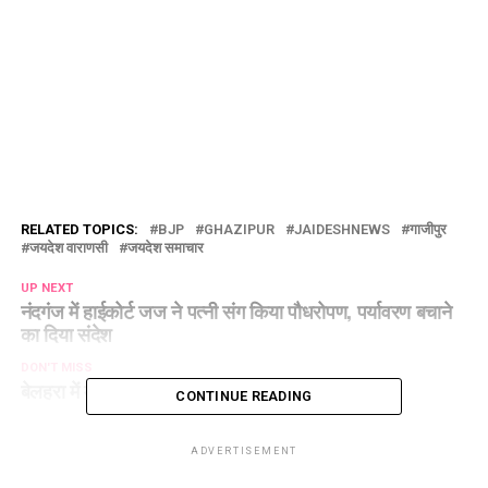
RELATED TOPICS:
BJP
GHAZIPUR
JAIDESHNEWS
गाजीपुर
जयदेश वाराणसी
जयदेश समाचार
UP NEXT
नंदगंज में हाईकोर्ट जज ने पत्नी संग किया पौधरोपण, पर्यावरण बचाने
का दिया संदेश
DON'T MISS
बेलहरा में मनरेगा घोटाले की शिकायत, हरकत में प्रशासन
CONTINUE READING
ADVERTISEMENT