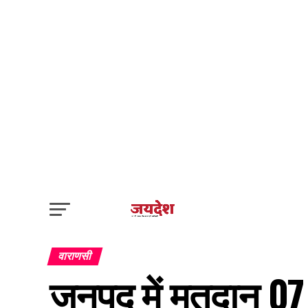
वाराणसी
जनपद में मतदान 07 म