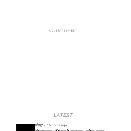
ADVERTISEMENT
LATEST
जौनपुर
16 hours ago