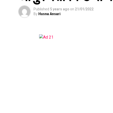
Published
5 years ago
on
21/01/2022
By
Husna Ansari