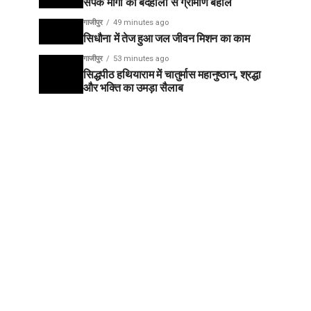
संपर्क मार्गों की बदहाली से ग्रामीण बेहाल
गाजीपुर
49 minutes ago
सिधौना में तेज हुआ जल जीवन मिशन का काम
गाजीपुर
53 minutes ago
सिद्धपीठ हथियाराम में चातुर्मास महानुष्ठान, श्रद्धा
और भक्ति का उमड़ा सैलाब