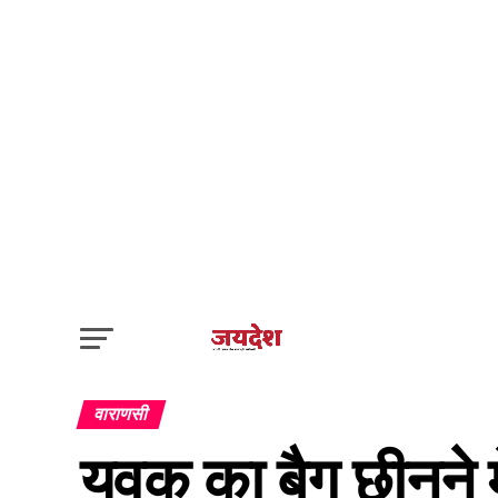
वाराणसी
युवक का बैग छीनने