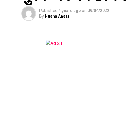
Published
4 years ago
on
09/04/2022
By
Husna Ansari