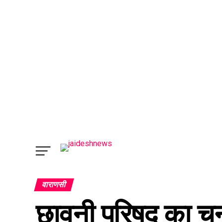
वाराणसी
छावनी परिषद का चु