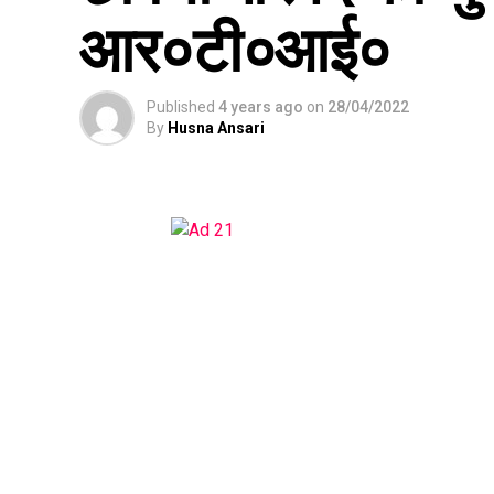
आर०टी०आई०
Published
4 years ago
on
28/04/2022
By
Husna Ansari