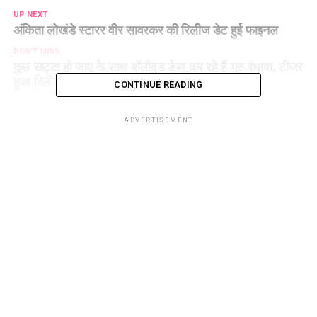
UP NEXT
अंकिता लोखंडे स्टारर वीर सावरकर की रिलीज डेट हुई फाइनल
DON'T MISS
कुछ खट्टा हो जाए के साथ बॉलीवुड डेब्यू कर रहे हैं गुरु रंधावा, टीजर
हुआ रिलीज
CONTINUE READING
ADVERTISEMENT