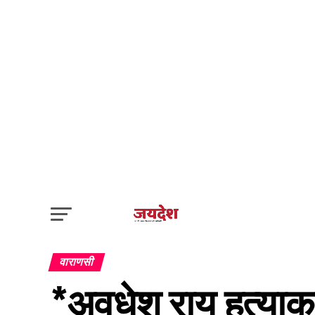
वाराणसी
*अवधेश राय हत्याकांड