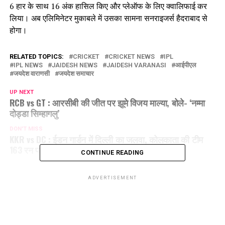
6 हार के साथ 16 अंक हासिल किए और प्लेऑफ के लिए क्वालिफाई कर
लिया। अब एलिमिनेटर मुकाबले में उसका सामना सनराइजर्स हैदराबाद से
होगा।
RELATED TOPICS:
CRICKET
CRICKET NEWS
IPL
IPL NEWS
JAIDESH NEWS
JAIDESH VARANASI
आईपीएल
जयदेश वाराणसी
जयदेश समाचार
UP NEXT
RCB vs GT : आरसीबी की जीत पर झूमे विजय माल्या, बोले- ‘नम्मा
दोड्डा सिम्हागलु’
DON'T MISS
KKR vs DC : ईडन गार्डन में दिल्ली का जलवा, कोलकाता की टीम
163 रन पर ऑलआउट
CONTINUE READING
ADVERTISEMENT