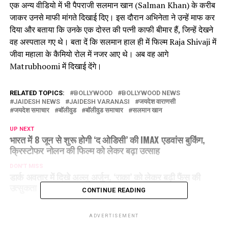
एक अन्य वीडियो में भी पैपराजी सलमान खान (Salman Khan) के करीब
जाकर उनसे माफी मांगते दिखाई दिए। इस दौरान अभिनेता ने उन्हें माफ कर
दिया और बताया कि उनके एक दोस्त की पत्नी काफी बीमार हैं, जिन्हें देखने
वह अस्पताल गए थे। बता दें कि सलमान हाल ही में फिल्म Raja Shivaji में
जीवा महाला के कैमियो रोल में नजर आए थे। अब वह आगे
Matrubhoomi में दिखाई देंगे।
RELATED TOPICS:
BOLLYWOOD
BOLLYWOOD NEWS
JAIDESH NEWS
JAIDESH VARANASI
जयदेश वाराणसी
जयदेश समाचार
बॉलीवुड
बॉलीवुड समाचार
सलमान खान
UP NEXT
भारत में 8 जून से शुरू होगी ‘द ओडिसी’ की IMAX एडवांस बुकिंग,
क्रिस्टोफर नोलन की फिल्म को लेकर बढ़ा उत्साह
DON'T MISS
डार्क अवतार में दिखे अल्लू अर्जुन, ‘राका’ को लेकर बढ़ी फैंस की
उत्सुकता
CONTINUE READING
ADVERTISEMENT