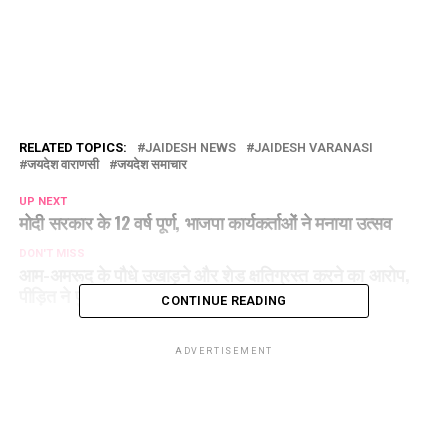
RELATED TOPICS:
JAIDESH NEWS
JAIDESH VARANASI
जयदेश वाराणसी
जयदेश समाचार
UP NEXT
मोदी सरकार के 12 वर्ष पूर्ण, भाजपा कार्यकर्ताओं ने मनाया उत्सव
DON'T MISS
आम-अमरूद के पौधे उखाड़ने और शेड क्षतिग्रस्त करने का आरोप,
पीड़ित ने पुलिस से लगाई गुहार
CONTINUE READING
ADVERTISEMENT