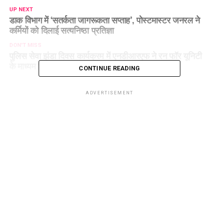
UP NEXT
डाक विभाग में ‘सतर्कता जागरूकता सप्ताह’, पोस्टमास्टर जनरल ने
कर्मियों को दिलाई सत्यनिष्ठा प्रतिज्ञा
DON'T MISS
पुलिस सेवा झंडा दिवस कार्यक्रम में एनडीआरएफ ने रन फॉर यूनिटी
के माध्यम दिया एकता और देशभक्ति का सन्देश
CONTINUE READING
ADVERTISEMENT