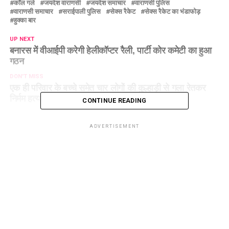
कॉल गर्ल
जयदेश वाराणसी
जयदेश समाचार
वाराणसी पुलिस
वाराणसी समाचार
सराईपाली पुलिस
सेक्स रैकेट
सेक्स रैकेट का भंडाफोड़
हुक्का बार
UP NEXT
बनारस में वीआईपी करेगी हेलीकॉप्टर रैली, पार्टी कोर कमेटी का हुआ
गठन
DON'T MISS
एक ही परिवार के बच्चे समेत चार लोगों की कुल्हाड़ी से गला रेतकर
निर्मम हत्या, महिला,पुरुष अरेस्ट
CONTINUE READING
ADVERTISEMENT