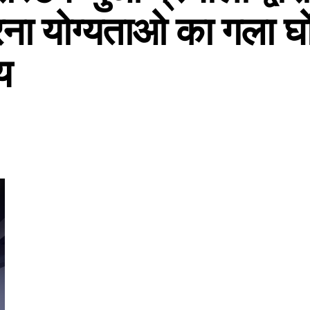
रना योग्यताओ का गला घो
य