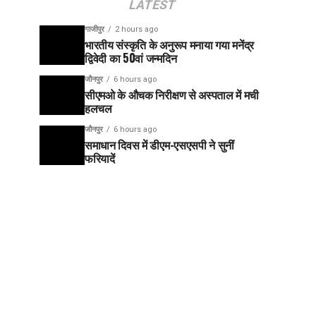
LATEST
गाजीपुर
2 hours ago
भारतीय संस्कृति के अनुरूप मनाया गया मनेंद्र
द्विवेदी का 50वां जन्मदिन
जौनपुर
6 hours ago
सीएमओ के औचक निरीक्षण से अस्पताल में मची
हलचल
जौनपुर
6 hours ago
समाधान दिवस में डीएम-एसएसपी ने सुनीं
फरियादें