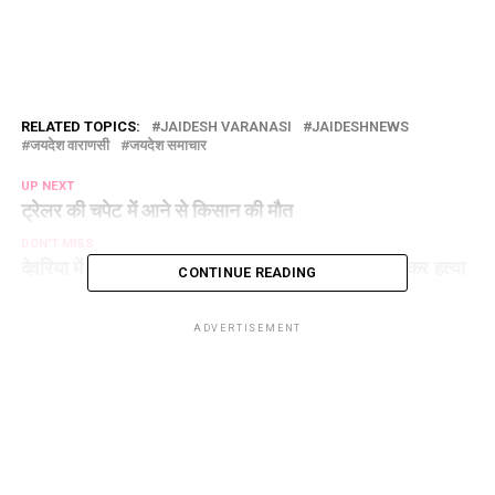
RELATED TOPICS:
JAIDESH VARANASI
JAIDESHNEWS
जयदेश वाराणसी
जयदेश समाचार
UP NEXT
ट्रेलर की चपेट में आने से किसान की मौत
DON'T MISS
देवरिया में मामूली विवाद बना खूनी संघर्ष, युवक की चाकू मारकर हत्या
CONTINUE READING
ADVERTISEMENT