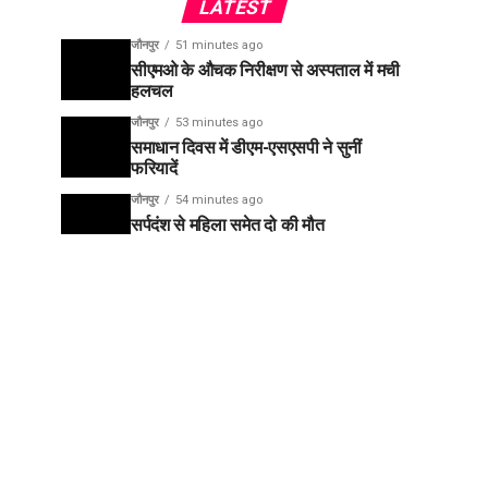
LATEST
जौनपुर
51 minutes ago
सीएमओ के औचक निरीक्षण से अस्पताल में मची
हलचल
जौनपुर
53 minutes ago
समाधान दिवस में डीएम-एसएसपी ने सुनीं
फरियादें
जौनपुर
54 minutes ago
सर्पदंश से महिला समेत दो की मौत