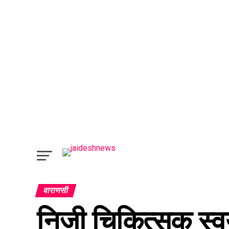
वाराणसी
निजी चिकित्सक स्वयं