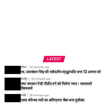
LATEST
बलिया
42 seconds ago
स्व. उमाशंकर सिंह की सर्वदलीय श्रद्धांजलि सभा 13 अगस्त को
मिर्ज़ापुर
26 minutes ago
सपा सरकार में ही पीडीए वर्ग को मिलेगा न्याय : रामआसरे
विश्वकर्मा
भदोही
28 minutes ago
जामा मस्जिद गली का क्षतिग्रस्त चेंबर बना मुसीबत