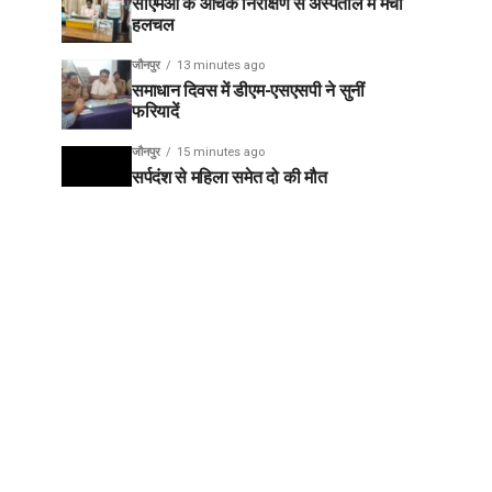
सीएमओ के औचक निरीक्षण से अस्पताल में मची
हलचल
जौनपुर
13 minutes ago
समाधान दिवस में डीएम-एसएसपी ने सुनीं
फरियादें
जौनपुर
15 minutes ago
सर्पदंश से महिला समेत दो की मौत