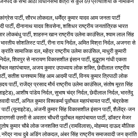
जनपद के सभी आठों विधानसभा क्षेत्रों से कुल 69 प्रत्याशियों के नामांकन
कांग्रेस पार्टी, सौरभ लोकदल, धर्मेंद्र कुमार यादव आम जनता पार्टी
ी पार्टी, दीनानाथ यादव शिवसेना, शशिधर राष्ट्रीय जनतांत्रिक भारत
ार लोकबंधु पार्टी, शाहरुन खान राष्ट्रीय उलेमा काउंसिल, श्याम लाल सिंह
 भारतीय सोशलिस्ट पार्टी, रीना राय निर्दल, अमित मिश्रा निर्दल, अजगरा से
य क्रांति सामाजिक दल, महेंद्र राष्ट्रीय उलेमा काउंसिल, माधुरी कुमारी
िर्दल, शिवपुर से नारायण विकासशील इंसान पार्टी, बुद्धूराम गांधी एकता
्वांचल महापंचायत, अजय कुमार उपाध्याय लोक शक्ति, छेदीलाल राष्ट्रीय
ार्टी, सतीश घनश्याम सिंह आम आदमी पार्टी, विनय कुमार त्रिपाठी लोक
य पार्टी, राजेंद्र प्रसाद मौर्य राष्ट्रीय उलेमा काउंसिल, संतोष मूरत सिंह
ेड), आशीष पांडेय निर्दल, सुभाष चंद्र निर्दल, छेदीलाल निर्दल, भारतेंदु
जवादी पार्टी, अनिल कुमार विश्वकर्मा पूर्वांचल महापंचायत पार्टी, चंद्रकेश
ार्टी (यूनाइटेड), अंजनी कुमार सिंह विकासशील इंसान पार्टी, शैलेंद्र-जन
 वाराणसी उत्तरी से अवतार चौधरी पूर्वांचल महापंचायत पार्टी, डॉक्टर मेजर
ुतोष कुमार चौबे लोक जनशक्ति पार्टी (रामविलास), मोहम्मद दाऊद मौलिक
, नरेंद्र नाथ दुबे अडिंग लोकदल, अंबर सिंह राष्ट्रीय समाजवादी जन क्रांति