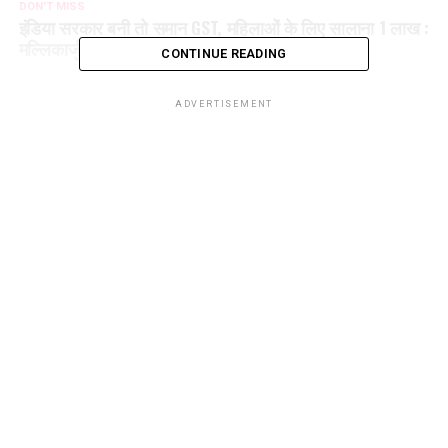
DON'T MISS
इंडिया सरकार बनी तो समान GST, महिलाओं के लिए सालाना 1 लाख :
मल्लिकार्जुन खड़गे
CONTINUE READING
ADVERTISEMENT