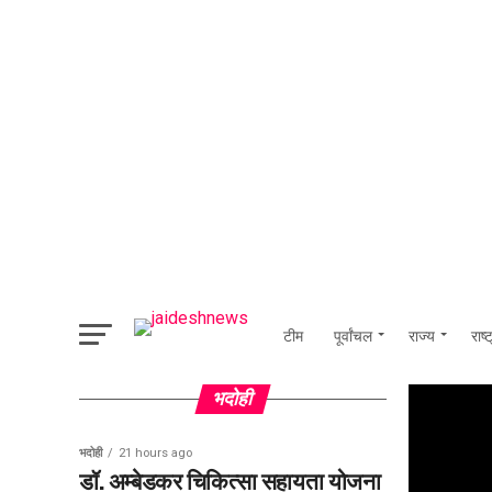
टीम
पूर्वांचल
राज्य
राष्
भदोही
भदोही
21 hours ago
डॉ. अम्बेडकर चिकित्सा सहायता योजना