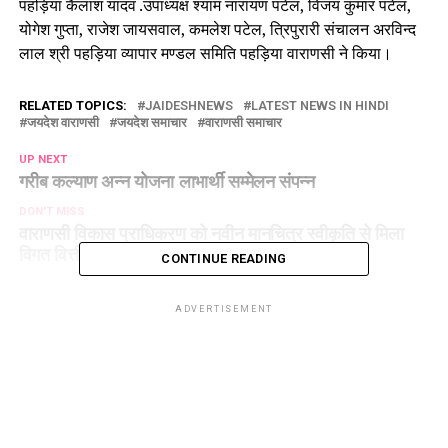
पहड़िया कैलाश यादव .उपाध्यक्ष श्याम नारायण पटेल, विजय कुमार पटेल,
योगेश गुप्ता, राजेश जायसवाल, कमलेश पटेल, त्रिपुरारी संचालन अरविन्द
लाल श्री पहड़िया व्यापार मण्डल समिति पहड़िया वाराणसी ने किया।
RELATED TOPICS:
JAIDESHNEWS
LATEST NEWS IN HINDI
जयदेश वाराणसी
जयदेश समाचार
वाराणसी समाचार
UP NEXT
गरीब कल्याण अन्न योजना लाभार्थी सम्मेलन संपन्न
DON'T MISS
वाराणसी विकास प्राधिकरण को नवीन मानचित्र स्वीकृति से मिला
विगत वित्तीय वर्ष से 14 गुना ज्यादा राजस्व
CONTINUE READING
ADVERTISEMENT