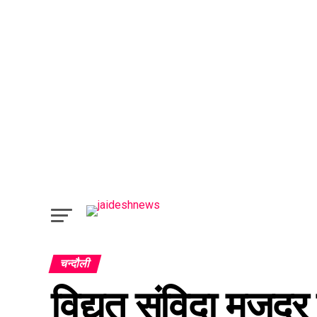
चन्दौली
विद्युत संविदा मजद